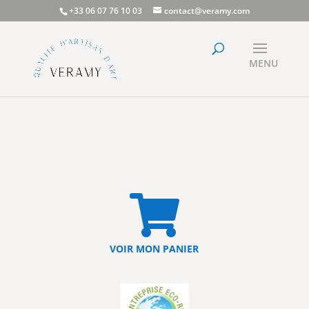
+33 06 07 76 10 03
contact@veramy.com

VOIR MON PANIER